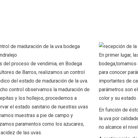
En primer lugar, l
s del proceso de vendimia, en Bodega
bodega,tomamos m
cultores de Barros, realizamos un control
para conocer pará
ódico del estado de maduración de la uva.
importantes de car
icho control observamos la maduración de
parámetros son el
pepitas y los hollejos, procedemos a
color y su estado 
rvar el estado sanitario de nuestras uvas
En función de ést
mamos muestras a pie de campo y
la uva por calida
izamos paramentos como los azucares,
no alcance el nive
 acidez de las uvas.