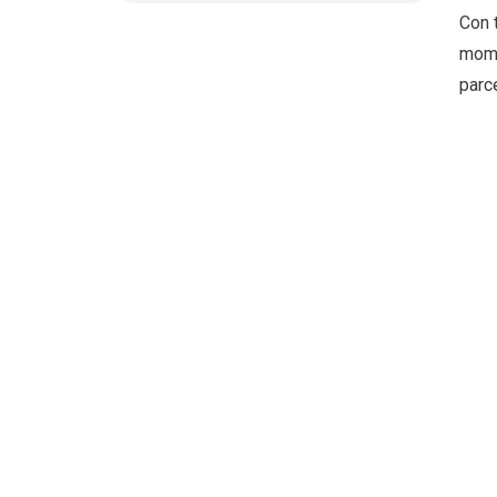
Con 
mome
parc