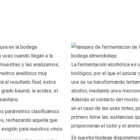
as uvas cuando llegan a la
uestras y las analizamos,
La fermentación alcohólica es 
metros analíticos muy
biológico, por el que el azúcar 
a al resultado final, estos
uva se va transformando lenta
 grado baumé, la acidez, el
alcohol, mediante unos microo
sanitario.
Además el contacto del mosto c
en el caso de las uvas tintas, p
os parámetros clasificamos
primero tome las sustancias qu
des, rechazando aquella que
proporcionan el color y el aroma
l exigido para nuestros vinos.
En nuestra bodega disponemos