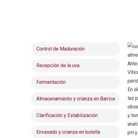
Control de Maduración
Ante
Recepción de la uva
Viti
peri
Fermentación
En d
las 
Almacenamiento y crianza en Barrica
obse
Clarificación y Estabilización
y to
anal
Envasado y crianza en botella
pH y