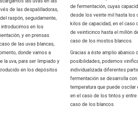
escargamos las uvas en las
de fermentación, cuyas capacid
avés de las despalilladoras,
desde los veinte mil hasta los 
del raspón, seguidamente,
kilos de capacidad, en el caso 
s introducimos en los
de veinticinco hasta el millón de
entación, y en prensas
caso de los mostos blancos.
 caso de las uvas blancas,
momento, donde vamos a
Gracias a éste amplio abanico 
 la uva, para ser limpiado y
posibilidades, podemos vinific
troducido en los depósitos
individualizada diferentes parti
fermentación se desarrolla con 
temperatura que puede oscilar 
en el caso de los tintos y entre
caso de los blancos.