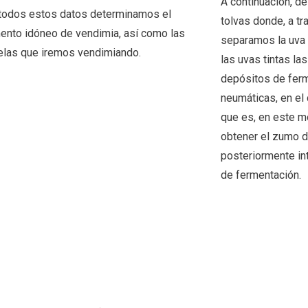
A continuación, d
todos estos datos determinamos el
tolvas donde, a tr
nto idóneo de vendimia, así como las
separamos la uva 
elas que iremos vendimiando.
las uvas tintas la
depósitos de ferm
neumáticas, en el
que es, en este 
obtener el zumo de
posteriormente in
de fermentación.