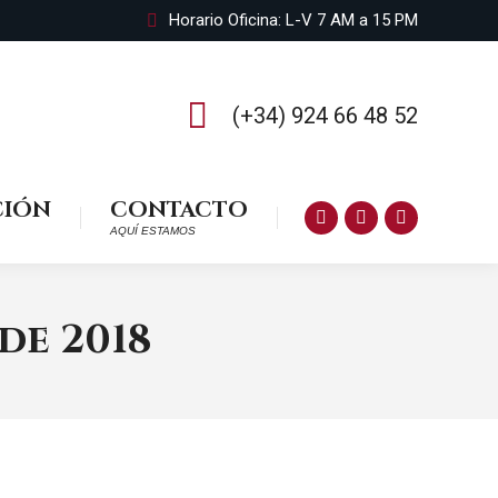
Horario Oficina: L-V 7 AM a 15 PM
(+34) 924 66 48 52
CIÓN
CONTACTO
Facebook
Twitter
Instagram
AQUÍ ESTAMOS
page
page
page
opens
opens
opens
 de 2018
in
in
in
new
new
new
window
window
window