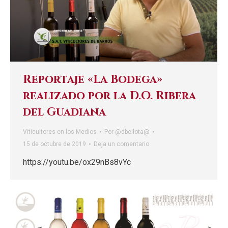
Reportaje «La Bodega»
realizado por la D.O. Ribera
del Guadiana
Viticultores en los Medios
Por
@dbellota@
15 de octubre de 2019
Deja un comentario
https://youtu.be/ox29nBs8vYc